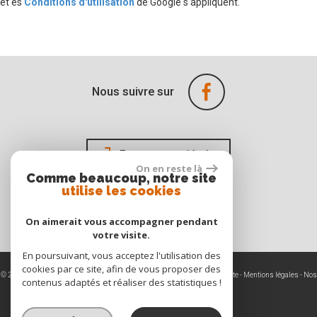
et es
Conditions d'utilisation
de Google s'appliquent.
Nous suivre sur
Espace propriétaire
On en reste là
Comme beaucoup, notre site
utilise les cookies
On aimerait vous accompagner pendant
votre visite.
En poursuivant, vous acceptez l'utilisation des
cookies par ce site, afin de vous proposer des
© 2026 | Tous droits réservés | Traduction powered by Google -
Plan du site
-
Mentions légales
-
Nos
contenus adaptés et réaliser des statistiques !
honoraires
-
Partenaires
-
Admin
Site internet compatible multi-supports,