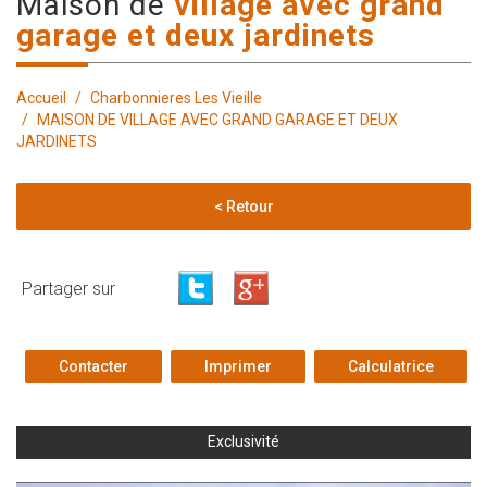
maison de
village avec grand
garage et deux jardinets
Accueil
Charbonnieres Les Vieille
MAISON DE VILLAGE AVEC GRAND GARAGE ET DEUX
JARDINETS
< Retour
Partager sur
Contacter
Imprimer
Calculatrice
Exclusivité