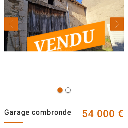
54 000
€
garage combronde