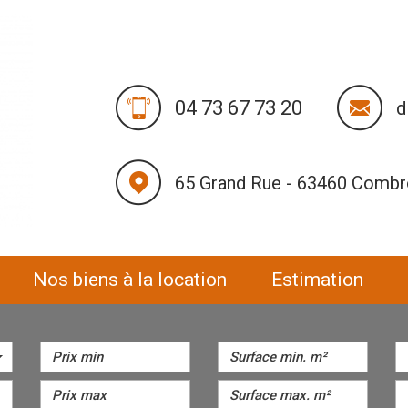
04 73 67 73 20
d
65 Grand Rue - 63460 Comb
nos biens à la location
estimation