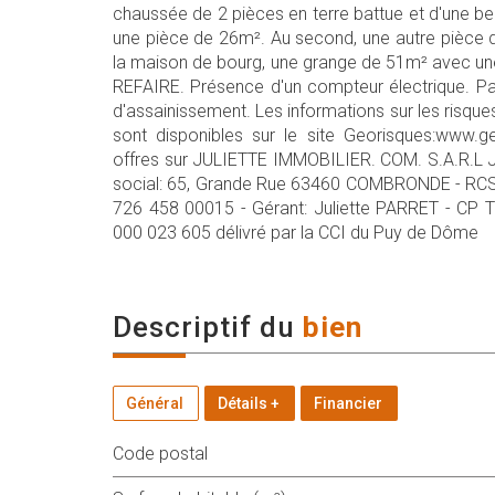
chaussée de 2 pièces en terre battue et d'une be
une pièce de 26m². Au second, une autre pièce 
la maison de bourg, une grange de 51m² avec un
REFAIRE. Présence d'un compteur électrique. Pas
d'assainissement. Les informations sur les risqu
sont disponibles sur le site Georisques:www.ge
offres sur JULIETTE IMMOBILIER. COM. S.A.R.L
social: 65, Grande Rue 63460 COMBRONDE - RCS
726 458 00015 - Gérant: Juliette PARRET - CP 
000 023 605 délivré par la CCI du Puy de Dôme
descriptif du
bien
Général
Détails +
Financier
Code postal