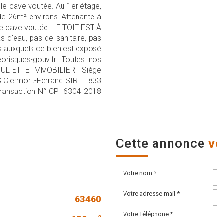
lle cave voutée. Au 1er étage,
de 26m² environs. Attenante à
e cave voutée. LE TOIT EST À
 d'eau, pas de sanitaire, pas
es auxquels ce bien est exposé
orisques-gouv.fr. Toutes nos
 JULIETTE IMMOBILIER - Siège
 Clermont-Ferrand SIRET 833
Transaction N° CPI 6304 2018
cette annonce
v
Votre nom *
Votre adresse mail *
63460
Votre Téléphone *