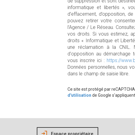
de suppression et sont destiné
informatique et libertés », vo
d’effacement, d’opposition, de
pouvez retirer votre consen
l’Agence / Le Réseau. Consulte
vos droits. Si vous estimez, a
droits « Informatique et Liber
une réclamation à la CNIL. 
d'opposition au démarchage té
vous inscrire ici :
https://www.b
Données personnelles, nous vou
dans le champ de saisie libre.
Ce site est protégé par reCAPTCHA
d'utilisation
de Google s'appliquent
Espace propriétaire