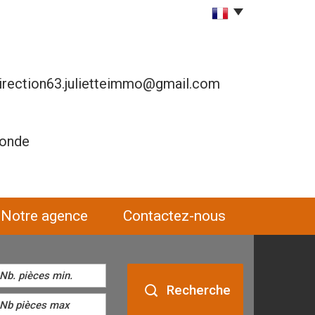
irection63.julietteimmo@gmail.com
ronde
notre agence
contactez-nous
Recherche