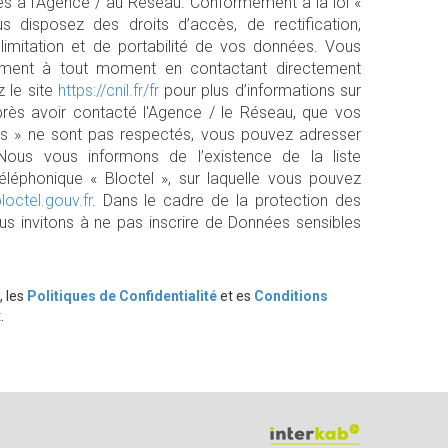
es à l'Agence / au Réseau. Conformément à la loi «
us disposez des droits d’accès, de rectification,
 limitation et de portabilité de vos données. Vous
tement à tout moment en contactant directement
z le site
https://cnil.fr/fr
pour plus d’informations sur
près avoir contacté l'Agence / le Réseau, que vos
tés » ne sont pas respectés, vous pouvez adresser
Nous vous informons de l’existence de la liste
léphonique « Bloctel », sur laquelle vous pouvez
loctel.gouv.fr
. Dans le cadre de la protection des
s invitons à ne pas inscrire de Données sensibles
, les
Politiques de Confidentialité
et es
Conditions
.