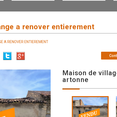
ange a renover entierement
GE A RENOVER ENTIEREMENT
Cont
maison de village 130 m² - 5 pièces -
artonne