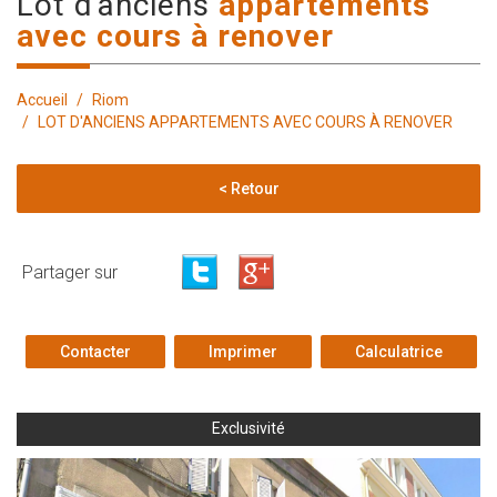
lot d'anciens
appartements
avec cours à renover
Accueil
Riom
LOT D'ANCIENS APPARTEMENTS AVEC COURS À RENOVER
< Retour
Partager sur
Contacter
Imprimer
Calculatrice
Exclusivité