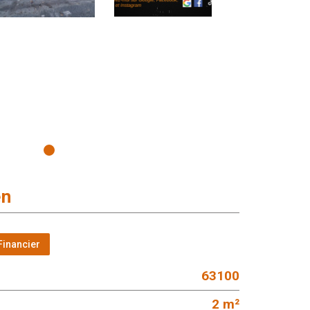
en
Financier
63100
2 m²