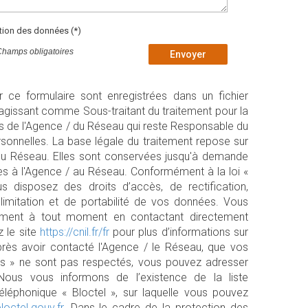
ation des données (*)
Champs obligatoires
Envoyer
ur ce formulaire sont enregistrées dans un fichier
agissant comme Sous-traitant du traitement pour la
ts de l'Agence / du Réseau qui reste Responsable du
onnelles. La base légale du traitement repose sur
/ du Réseau. Elles sont conservées jusqu'à demande
es à l'Agence / au Réseau. Conformément à la loi «
us disposez des droits d’accès, de rectification,
 limitation et de portabilité de vos données. Vous
tement à tout moment en contactant directement
z le site
https://cnil.fr/fr
pour plus d’informations sur
près avoir contacté l'Agence / le Réseau, que vos
tés » ne sont pas respectés, vous pouvez adresser
Nous vous informons de l’existence de la liste
léphonique « Bloctel », sur laquelle vous pouvez
loctel.gouv.fr
. Dans le cadre de la protection des