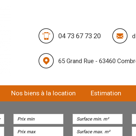
04 73 67 73 20
d
65 Grand Rue - 63460 Comb
nos biens à la location
estimation