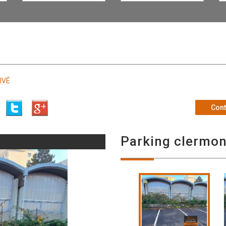
IVÉ
Cont
parking clermo