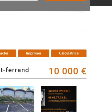
acter
Imprimer
Calculatrice
10 000
€
nt-ferrand