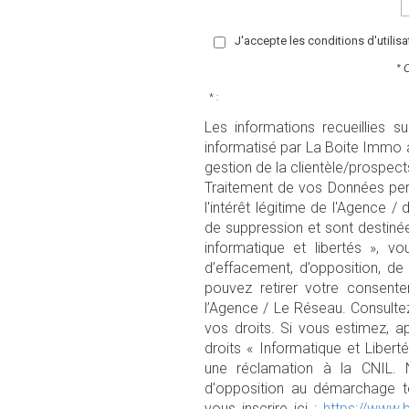
J'accepte les conditions d'utilis
* 
* :
Les informations recueillies s
informatisé par La Boite Immo 
gestion de la clientèle/prospec
Traitement de vos Données pers
l'intérêt légitime de l'Agence 
de suppression et sont destiné
informatique et libertés », vo
d’effacement, d’opposition, de
pouvez retirer votre consen
l’Agence / Le Réseau. Consulte
vos droits. Si vous estimez, a
droits « Informatique et Liber
une réclamation à la CNIL. 
d'opposition au démarchage té
vous inscrire ici :
https://www.b