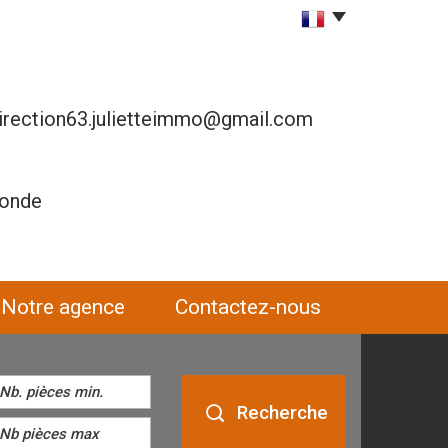
irection63.julietteimmo@gmail.com
ronde
notre agence
contactez-nous
Recherche