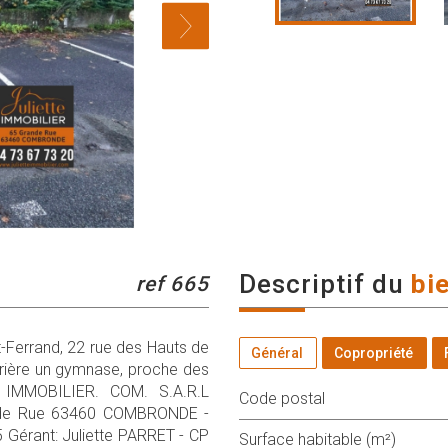
descriptif du
bi
ref 665
Ferrand, 22 rue des Hauts de
Général
Copropriété
rrière un gymnase, proche des
E IMMOBILIER. COM. S.A.R.L
Code postal
ande Rue 63460 COMBRONDE -
Gérant: Juliette PARRET - CP
Surface habitable (m²)